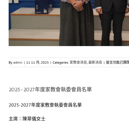
在
By
admin
|
11 11 月, 2025
|
Categories:
家教會消息
,
最新消息
|
留言功能已關
〈2025-
2027
年
度
2025-2027年度家教會執委會員名單
家
長
2025-2027年度家教會執委會員名單
校
董
名
主席：陳翠儀女士
單〉
中