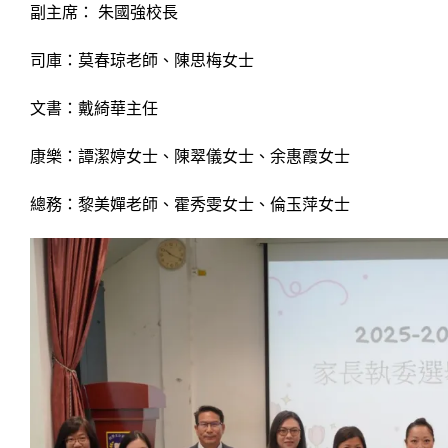
副主席： 朱國強校長
司庫：莫春琼老師、陳思梅女士
文書：戴綺華主任
康樂：譚潔婷女士、陳翠儀女士、余惠霞女士
總務：黎美嬋老師、霍秀雯女士、倫玉萍女士