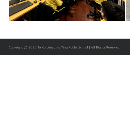
Copyright @ 2025 Ta Ku Ling Ling Ying Public School | All Rights Reserved.