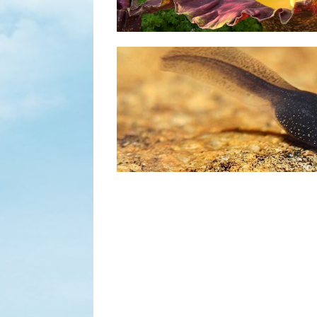
蝌蚪
點擊了解