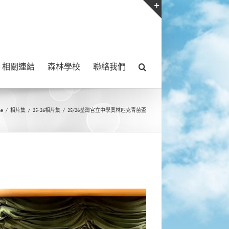
Toggle
Sliding
Bar
相關連結
森林學校
聯絡我們
Area
e
/
相片集
/
25-26相片集
/
25/26荃灣官立中學奧林匹克青苗盃