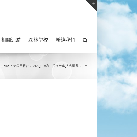
Toggle
Sliding
Bar
相關連結
森林學校
聯絡我們
Area
Home
/
嶺英電視台
/
2425_中文科古詩文分享_冬夜讀書示子聿