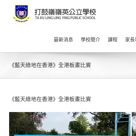
Skip
to
content
最新消息
學校簡介
課程
家長
《藍天綠地在香港》全港板畫比賨
《藍天綠地在香港》全港板畫比賨