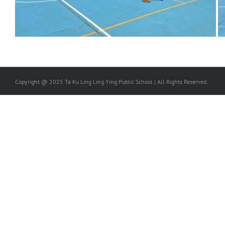
Copyright @ 2025 Ta Ku Ling Ling Ying Public School | All Rights Reserved.