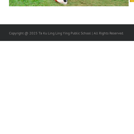
Copyright @ 2025 Ta Ku Ling Ling Ying Public School | All Rights Reserved.