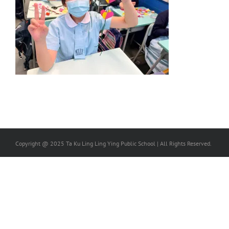
Copyright @ 2025 Ta Ku Ling Ling Ying Public School | All Rights Reserved.