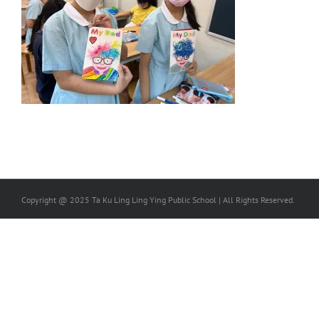
Copyright @ 2025 Ta Ku Ling Ling Ying Public School | All Rights Reserved.