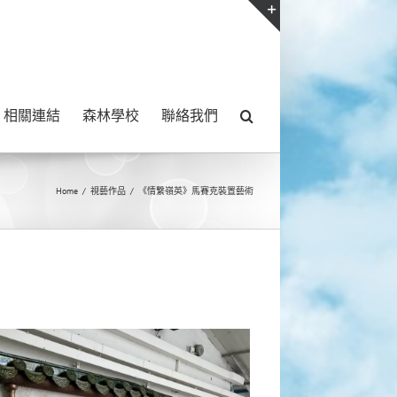
Toggle
Sliding
Bar
相關連結
森林學校
聯絡我們
Area
Home
/
視藝作品
/
《情繫嶺英》馬賽克裝置藝術