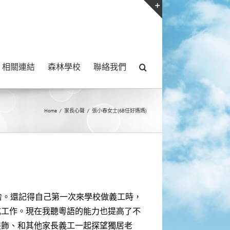
Toggle
Sliding
Bar
相關連結
森林學校
聯絡我們
Area
Home
/
家長心聲
/
張小春女士(6B任好媽媽)
捨。還記得自己第一次來學校做義工時，
成工作。現在我聽粵語的能力也提高了不
裝飾、和其他家長義工一起探望獨居老