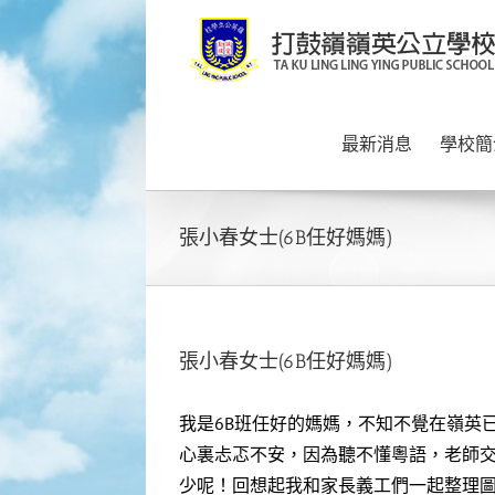
Skip
to
content
最新消息
學校簡
張小春女士(6B任好媽媽)
張小春女士(6B任好媽媽)
我是6B班任好的媽媽，不知不覺在嶺英
心裏忐忑不安，因為聽不懂粵語，老師
少呢！回想起我和家長義工們一起整理