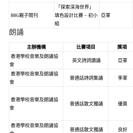
「探索深海世界」
BBG親子閱刊
填色設計比賽 – 初小
亞軍
組
朗誦
主辦機構
比賽項目
獎項
香港學校音樂及朗誦協
英文詩詞讀誦
亞軍
會
香港學校音樂及朗誦協
普通話詩詞集誦
季軍
會
香港學校音樂及朗誦協
普通話散文獨誦
優異
會
香港學校音樂及朗誦協
普通話散文獨誦
良好