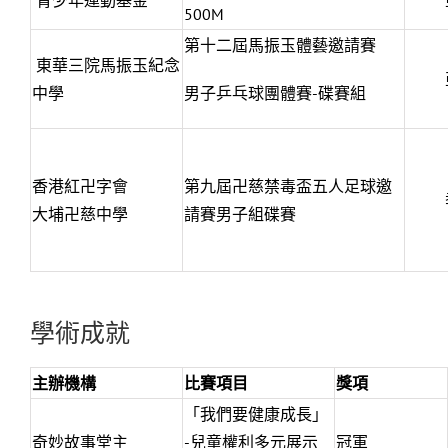
青少年運動基金
500M
第十二屆馬振玉體藝邀請賽
東華三院馬振玉紀念
中學
男子乒乓球團體賽-碟賽組
香港紅卍字會
第九屆卍慈禁毒盃五人足球邀
大埔卍慈中學
請賽男子組碟賽
學術成就
主辦機構
比賽項目
獎項
「我們要健康成長」
奇妙故事堂主
-兒童權利多元展示
冠軍