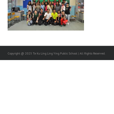
Copyright @ 2025 Ta Ku Ling Ling Ying Public School | All Rights Reserved.