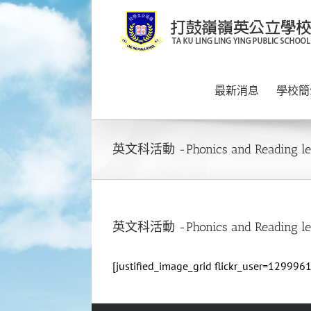
Skip
to
content
最新消息
學校簡
英文科活動 -Phonics and Reading le
英文科活動 -Phonics and Reading le
[justified_image_grid flickr_user=129