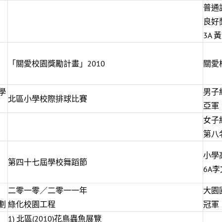
普通
良好
3A 
「關愛校園獎勵計畫」2010
關愛
學
男子
北區小學校際排球比賽
亞軍
女子
第八
小學
第四十七屆學校舞蹈節
6A
二零一零／二零一一年
大園
劃
綠化校園工程
冠軍
1) 北區(2010)花鳥蟲魚展覽