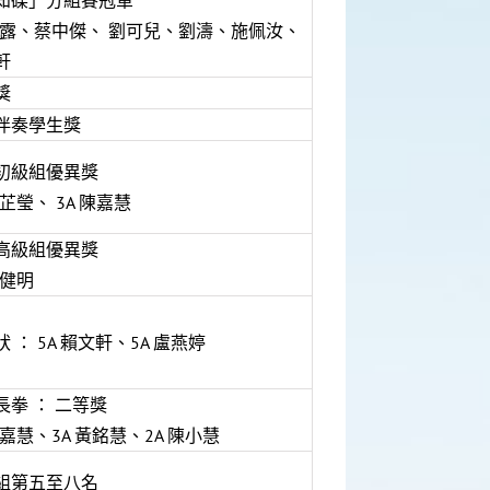
知碟」分組賽冠軍
 陳露、蔡中傑、 劉可兒、劉濤、施佩汝、
軒
獎
伴奏學生獎
初級組優異獎
鄧芷瑩、 3A 陳嘉慧
高級組優異獎
陳健明
 ： 5A 賴文軒、5A 盧燕婷
長拳 ： 二等獎
陳嘉慧、3A 黃銘慧、2A 陳小慧
組第五至八名