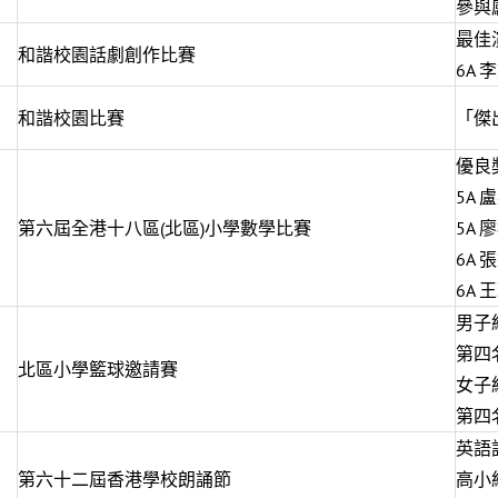
參與
最佳
和諧校園話劇創作比賽
6A 
和諧校園比賽
「傑
優良
5A
第六屆全港十八區(北區)小學數學比賽
5A
6A
6A
男子
第四
北區小學籃球邀請賽
女子
第四
英語
第六十二屆香港學校朗誦節
高小