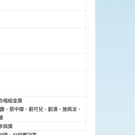
合唱組金獎
 陳露、蔡中傑、劉可兒、劉濤、施佩汝、
婕
參與獎