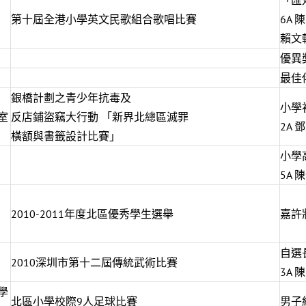
「匯
第十屆全港小學英文民歌組合歌唱比賽
6A
賴文
優異
最佳
銀橋計劃之青少年抗毒及
小學
室
反店鋪盜竊大行動 「新界北總區滅罪
2A 
橫額與書籤設計比賽」
小學
5A 
2010-2011年度北區優秀學生選舉
嘉許狀
自選
2010深圳市第十二屆傳統武術比賽
3A 
學
北區小學校際9人足球比賽
男子