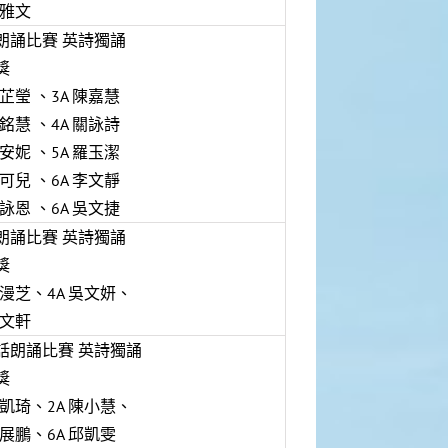
羅雅文
朗誦比賽 英詩獨誦
獎
鄧芷瑩 、3A 陳嘉慧
黃銘慧 、4A 關詠詩
李安妮 、5A 羅玉潔
劉可兒 、6A 李文靜
莫詠恩 、6A 吳文捷
朗誦比賽 英詩獨誦
獎
孫漫芝、4A 吳文妍、
賴文軒
話朗誦比賽 英詩獨誦
獎
邱凱琦、2A 陳小慧、
吳展鵬、6A 邱凱雯