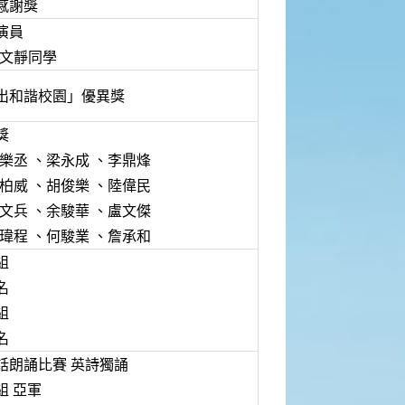
感謝獎
演員
李文靜同學
出和諧校園」優異獎
獎
 盧樂丞 、梁永成 、李鼎烽
 廖柏威 、胡俊樂 、陸偉民
 張文兵 、余駿華 、盧文傑
 王瑋程 、何駿業 、詹承和
組
名
組
名
話朗誦比賽 英詩獨誦
組 亞軍