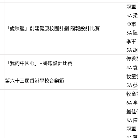
冠軍
5A 
亞軍
「說咪遲」創建健康校園計劃 簡報設計比賽
5A 
季軍
5A 
優秀
「我的中國心」–書籤設計比賽
4A 
牧童
第六十三屆香港學校音樂節
5A
牧童
6A
最佳
3A 
冠軍
4A 