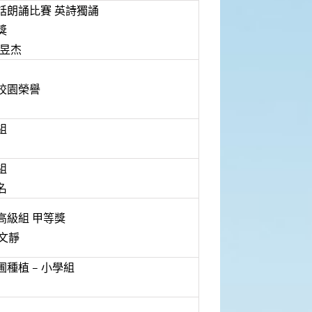
話朗誦比賽 英詩獨誦
獎
黃昱杰
校園榮譽
組
組
名
高級組 甲等獎
李文靜
圃種植 – 小學組