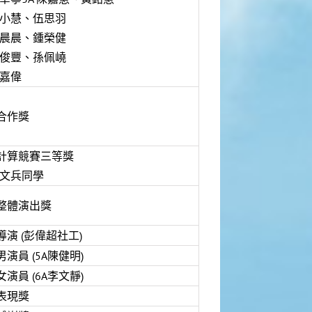
 陳小慧、伍思羽
 侯晨晨、鍾榮健
 曾俊豐、孫佩嶢
吳嘉偉
合作獎
計算競賽三等獎
張文兵同學
整體演出獎
導演 (彭偉超社工)
演員 (5A陳健明)
演員 (6A李文靜)
表現獎