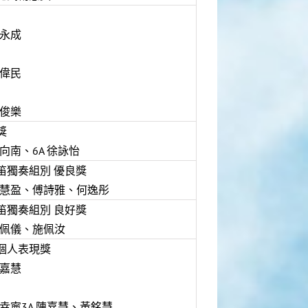
梁永成
陸偉民
胡俊樂
獎
袁向南、6A 徐詠怡
笛獨奏組別 優良獎
 蔡慧盈、傅詩雅、何逸彤
笛獨奏組別 良好獎
 李佩儀、施佩汝
個人表現獎
陳嘉慧
萬幸寧3A 陳嘉慧、黃銘慧