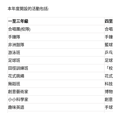
本年度開設的活動包括:
一至三年級
四至
合唱團(校隊)
合唱
手鐘隊
手鐘
非洲鼓隊
籃球
游泳班
乒乓
足球班
足球
田徑訓練班
「校
花式跳繩
花式
舞蹈班
科技
創意藝術家
博物
小小科學家
創意
趣味英語
手球