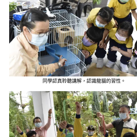
同學認真聆聽講解，認識龍貓的習性。