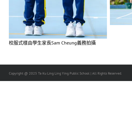
校服式樣由學生家長Sam Cheung義務拍攝
Copyright @ 2025 Ta Ku Ling Ling Ying Public School | All Rights Reserved.