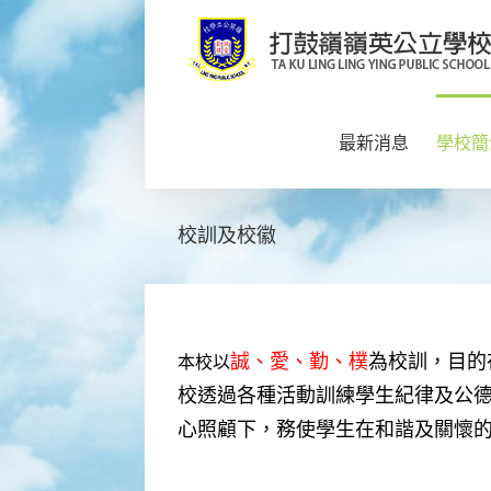
Skip
to
content
最新消息
學校簡
校訓及校徽
誠、愛、勤、樸
為校訓，目的
本校以
校透過各種活動訓練學生紀律及公
心照顧下，務使學生在和諧及關懷