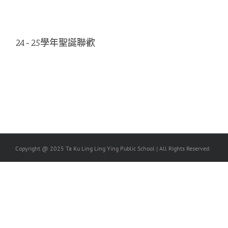
24-25學年聖誕聯歡
Copyright @ 2025 Ta Ku Ling Ling Ying Public School | All Rights Reserved.