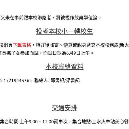
而又未在事前跟本校聯絡者，將被視作放棄學位論。
投考本校小一轉校生
本校網頁
下載表格
，填好後郵寄、傳真或親身遞交本校校務處(新大
邀請家長攜子女參加面試，面試日期為6月9日上午。
本校聯絡
資料
5/86-15219443365 聯絡人: 鄧書記/梁書記
交通安排
集合時間:上午9:00、11:00兩車次，集合地點:上水火車站