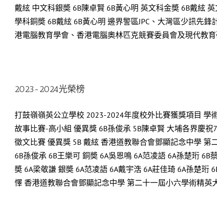
戴絃 中文科銀奬 6B陳卓賢 6B黃心明 英文科金奬 6B戴絃 英
學科銅奬 6B戴絃 6B黃心明 邊界警區JPC、大灣區少訊先鋒計劃
港電腦教育學會、香港電腦奧林匹克競賽委員會及現代教育研究社
2023-2024光榮榜
打鼓嶺嶺英公立學校 2023-2024年度校外比賽獲獎項目 
故事比賽-高小組 優異獎 6B孫俊承 5B陳卓賢 大埔各界
徵文比賽 優異獎 5B 戴絃 香港道教聯合會鄧顯記念中學 第二
6B孫俊承 6B王樂可 銅奬 6A吳恩鳴 6A范凌語 6A孫楚
奬 6A梁敬謙 銀奬 6A范凌語 6A戴宇浩 6A莊佳琦 6A孫楚珩 6
懌 香港道教聯合會鄧顯記念中學 第二十一屆小六學術精英大挑戰-