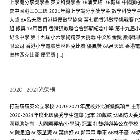
上學識分享奬學金 英文科奬學金 3B潘奕瑤 3B戴絃 中國獅
會中國港三O三區 2021年線上學識分享奬學金 數學科奬學金 3B
大獎 6A呂天恩 香港資優數學協會 第七屆香港數學挑戰賽 P3
組 銀獎 1A周晉賢 香港道教聯合會鄧顯紀念中學 第十九屆
紀念中學 第十九屆小六學術精英大挑戰 中文科金奬 數學科
限公司 香港小學電腦奧林匹克比賽 優異獎 6A呂天恩 香
奧林匹克比賽 優異獎 [...]
2020-2021光榮榜
打鼓嶺嶺英公立學校 2020-2021年度校外比賽獲獎項目
2020-2021年度北區優秀學生選舉 冠軍 2B戴絃 北區防
園資助計劃 - 大園圃種植(小學組) 冠軍 打鼓嶺嶺英公立學校
6C陳思涵 6C張芷源 6C葉倩妤 6C鄭霖霖 季軍 6B林子豪 