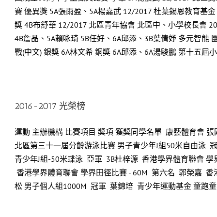
賽 優異獎 5A張雨盈、5A楊嘉武 12/2017 杜葉錫恩教育
奬 4B布舒華 12/2017 北區青年協會 北區中、小學校長會 
4B詹晶、5A賴咏琦 5B任好、6A邱添、3B葉倩妤 多元智能 
戰(中文) 銀奬 6A林文希 銅奬 6A邱添、6A湯駿鵬 第十五屆小六
2016-2017 光榮榜
運動 主辦機構 比賽項目 獎項 獲獎同學名單 康藝體育會 張
北區第三十一屆分齡游泳比賽 男子青少年J組50米自由泳 
青少年J組-50米蝶泳 亞軍 3B杜梓源 香港學界體育聯會 學
香港學界體育聯會 學界田徑比賽 - 60M 第六名 郭榮嘉 香
松 男子個人組1000M 冠軍 葉錦培 青少年運動基金 童跑童樂馬