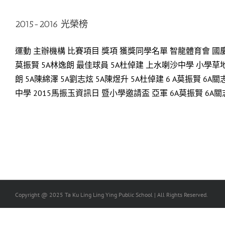
2015-2016 光榮榜
運動 主辦機構 比賽項目 獎項 獲獎同學名單 智龍體育會 國慶盃碗
莫振賢 5A林逸朗 最佳球員 5A杜倬建 上水喇沙中學 小學草地足
朗 5A陳綿澤 5A劉志炫 5A陳煜升 5A杜倬建 6 A莫振賢 6
中學 2015馬振玉資訊日 暨小學邀請盃 亞軍 6A莫振賢 6A關志豪 
Copyright @ 2025 Ta Ku Ling Ling Ying Public School | All Rights Reserved.