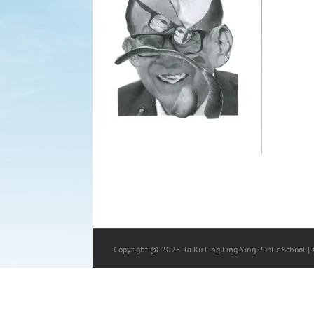
Copyright @ 2025 Ta Ku Ling Ling Ying Public School | A