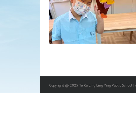
Copyright @ 2025 Ta Ku Ling Ling Ying Public School | A