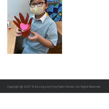
Copyright @ 2025 Ta Ku Ling Ling Ying Public School | All Rights Reserved.