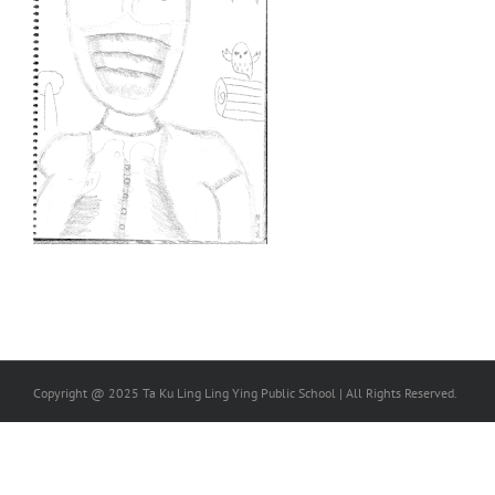
Copyright @ 2025 Ta Ku Ling Ling Ying Public School | All Rights Reserved.