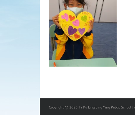
Copyright @ 2025 Ta Ku Ling Ling Ying Public School | A