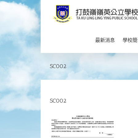
Skip
to
content
最新消息
學校簡
SC002
SC002