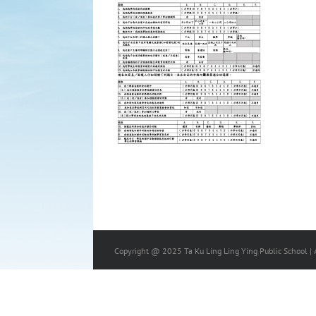
Copyright @ 2025 Ta Ku Ling Ling Ying Public School | A