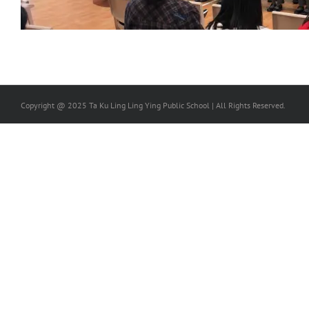
Copyright @ 2025 Ta Ku Ling Ling Ying Public School | All Rights Reserved.