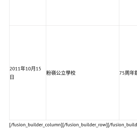
2011年10月15
粉嶺公立學校
75周
日
[/fusion_builder_column][/fusion_builder_row][/fusion_build