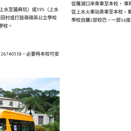
從羅湖口岸乘車至本校， 車
（上水至蓮麻坑）或59S（上水
從上水火車站乘車至本校，車
週田村或打鼓嶺嶺英公立學校
學校自購2部校巴，一部16
學校。
6740538，必要時本校可安