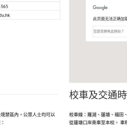
3365
du.hk
此页面无法正确加载 
您是否拥有此网站？
校車及交通
邊境禁區內，公眾人士均可以
校車線：羅湖、蓮塘、福田
校：
從蓮塘口岸乘車至本校， 車