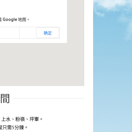
Google 地图。
打鼓嶺嶺英公立學校
确定
時間
、上水、粉嶺、坪輋。
程只需5分鐘。