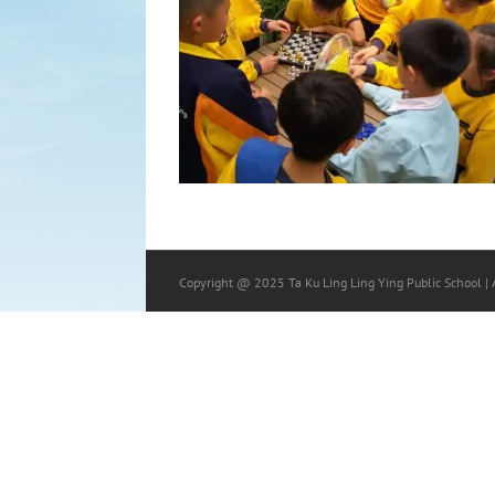
Copyright @ 2025 Ta Ku Ling Ling Ying Public School | A