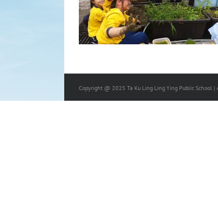
Copyright @ 2025 Ta Ku Ling Ling Ying Public School | A