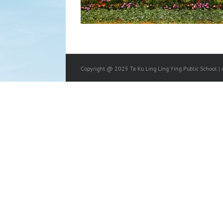
Copyright @ 2025 Ta Ku Ling Ling Ying Public School | A