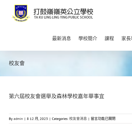
Skip
to
content
最新消息
學校簡介
課程
家長
校友會
第六屆校友會選舉及森林學校嘉年華事宜
在
By
admin
|
8 12 月, 2023
|
Categories:
校友會消息
|
留言功能已關閉
〈第
六