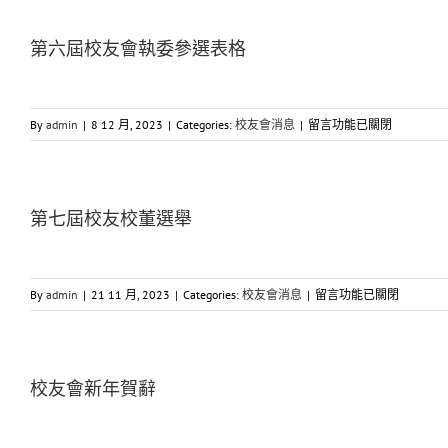
屆
校
第六屆校友會執委參選表格
友
會
選
舉
在
By
admin
|
8 12 月, 2023
|
Categories:
校友會消息
|
留言功能已關閉
及
〈第
森
六
林
屆
學
校
第七屆校友校董選舉
校
友
嘉
會
年
執
華
委
在
By
admin
|
21 11 月, 2023
|
Categories:
校友會消息
|
留言功能已關閉
事
參
〈第
宜〉
選
七
中
表
屆
格〉
校
校友會新年賀辭
中
友
校
董