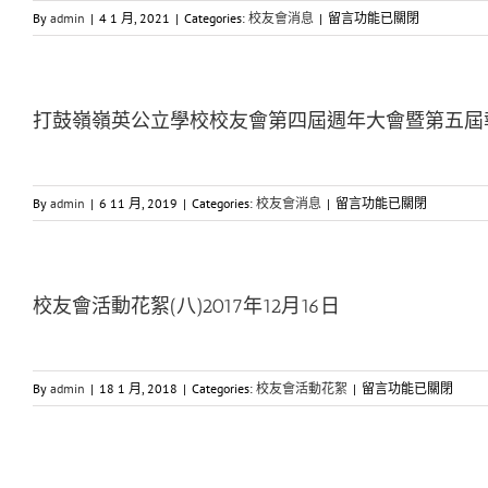
選
在
By
admin
|
4 1 月, 2021
|
Categories:
校友會消息
|
留言功能已關閉
舉〉
〈校
中
友
會
新
打鼓嶺嶺英公立學校校友會第四屆週年大會暨第五屆
年
賀
辭〉
中
在
By
admin
|
6 11 月, 2019
|
Categories:
校友會消息
|
留言功能已關閉
〈打
鼓
嶺
嶺
校友會活動花絮(八)2017年12月16日
英
公
立
學
在
By
admin
|
18 1 月, 2018
|
Categories:
校友會活動花絮
|
留言功能已關閉
校
〈校
校
友
友
會
會
活