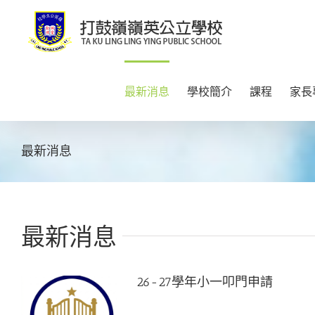
Skip
to
content
最新消息
學校簡介
課程
家長
最新消息
最新消息
26-27學年小一叩門申請