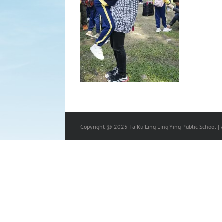
Copyright @ 2025 Ta Ku Ling Ling Ying Public School | A