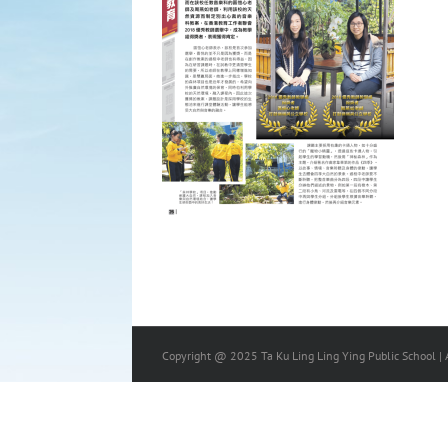
Copyright @ 2025 Ta Ku Ling Ling Ying Public School | A