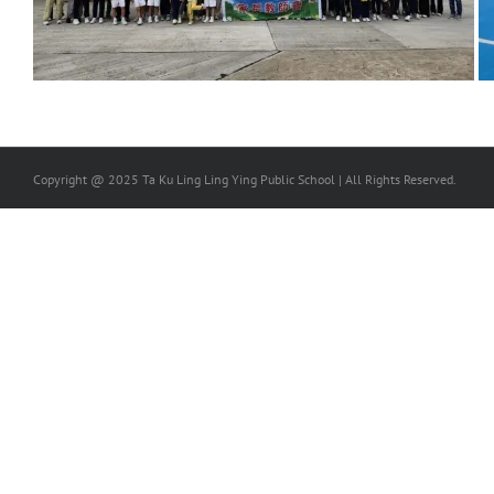
Copyright @ 2025 Ta Ku Ling Ling Ying Public School | All Rights Reserved.