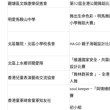
觀塘區文娛康樂促進會
第52屆全港公開舞蹈比
舞出生命色彩‧明馬舞蹈
明愛馬鞍山中學
小學舞蹈大賽」
北區醫院、北區小學校長會
HA GO 親子海報設計比
「維護國家安全，共築
北區上水鄉郊關愛隊
設計比賽
「舞林群英會 」– 全
香港兒童表演藝術交流協會
人舞
soul keeper ~「
賽
香港童軍總會童軍知友社
初小組