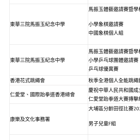
馬振玉體藝邀請賽暨學
東華三院馬振玉紀念中學
小學象棋邀請賽
中國象棋個人組
馬振玉體藝邀請賽暨學
東華三院馬振玉紀念中學
小學乒乓球團體邀請賽
乒乓球優異賽
香港花式跳繩會
秋季全港個人全能跳繩錦
慶祝中華人民共和國成立
仁愛堂、國際跆拳道香港總會
仁愛堂跆拳道大賽摶擊
大埔區分齡田徑比賽20
康樂及文化事務署
男子兒童F組