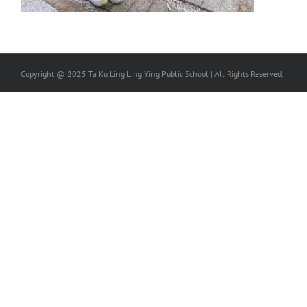
Copyright @ 2025 Ta Ku Ling Ling Ying Public School | All Rights Reserved.