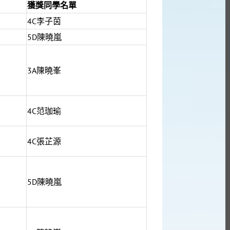
獲獎同學名單
4C李子茵
5D陳曉嵐
3A陳曉峯
4C范珈瑜
4C張芷源
5D陳曉嵐