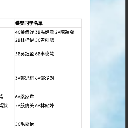
獲獎同學名單
4C葉倩妤 3B馬健津 2A陳穎喬
2B林梓伊 5C曾創鴻
5B吳鈺盈 6B李玟慧
3A鄭思琪 6A鄧浚朗
奬
6A梁家韋
奬狀
5A殷倩美 6A林釔婷
5C毛嘉怡