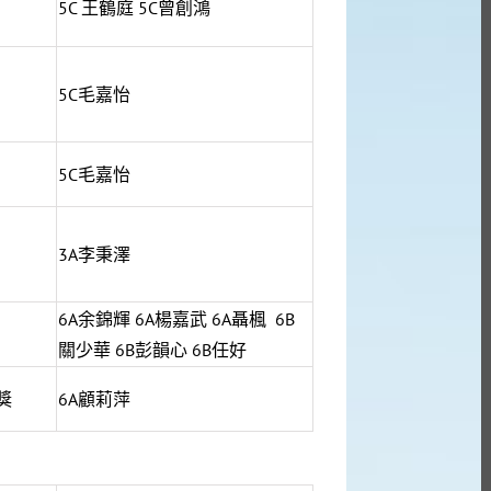
5C 王鶴庭 5C曾創鴻
5C毛嘉怡
5C毛嘉怡
3A李秉澤
6A余錦輝 6A楊嘉武 6A聶楓 6B
關少華 6B彭韻心 6B任好
獎
6A顧莉萍