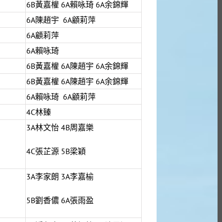
6B黃嘉權 6A賴咏琦 6A余錦輝
6A陳趙宇 6A顧莉萍
6A顧莉萍
6A賴咏琦
6B黃嘉權 6A陳趙宇 6A余錦輝
6B黃嘉權 6A陳趙宇 6A余錦輝
6A賴咏琦 6A顧莉萍
4C林臻
3A林文怡 4B周嘉樂
4C張芷源 5B梁穎
3A李家朗 3A李嘉榆
5B劉香儂 6A張雨盈