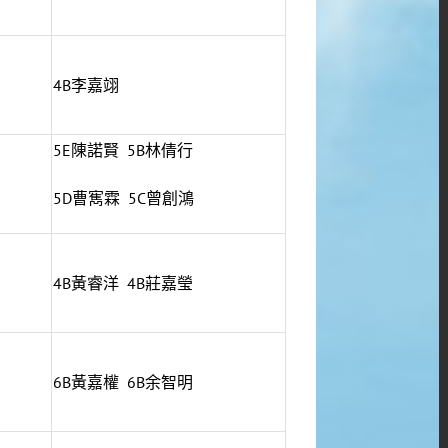
4B李嘉翊
5E陳諾賢 5B林倩行
5D曹寯霖 5C曾創鴻
4B黃睿洋 4B莊嘉瑩
6B黃嘉權 6B余智明