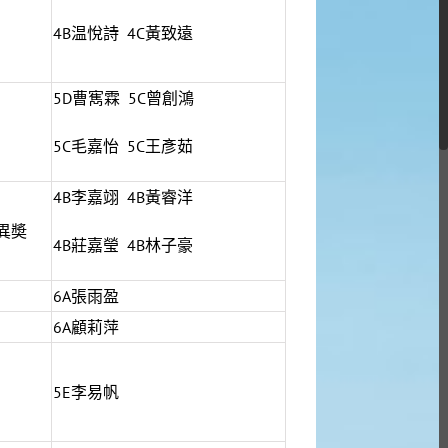
4B温悅詩 4C黃致遠
5D曹寯霖 5C曾創鴻
5C毛嘉怡 5C王彥茹
4B李嘉翊 4B黃睿洋
異奬
4B莊嘉瑩 4B林子豪
6A張雨盈
6A顧莉萍
5E李易帆