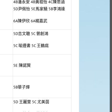
4B潘永安 4B黃祖怡 4C陳思涵
5D尹佩怡 5E馬家驍 5B李鴻達
6A陳伊欣 6A楊嘉武
5D吉文聰 5C 曾創鴻
5C 喻遵書 5C 王鶴庭
5E 陳諾賢
5B華子燁
5D 王麗雯 5C 尤美茵