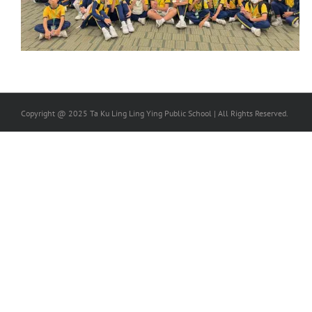
Copyright @ 2025 Ta Ku Ling Ling Ying Public School | All Rights Reserved.