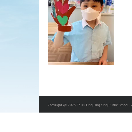
Copyright @ 2025 Ta Ku Ling Ling Ying Public School | A