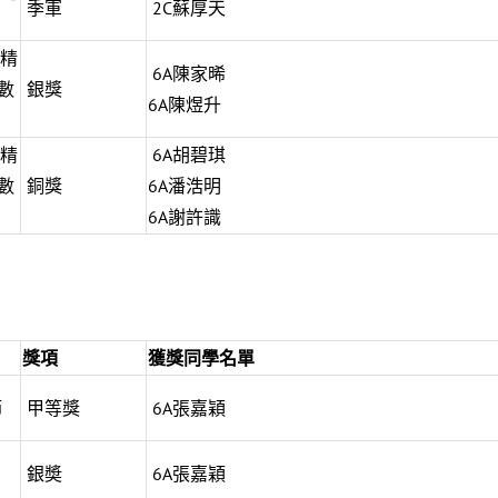
季軍
2C蘇厚天
精
6A陳家晞
數
銀獎
6A陳煜升
精
6A胡碧琪
數
銅獎
6A潘浩明
6A謝許識
獎項
獲獎同學名單
節
甲等獎
6A張嘉穎
」
銀奬
6A張嘉穎