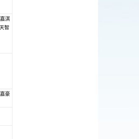
陳嘉淇
黃天智
張嘉豪