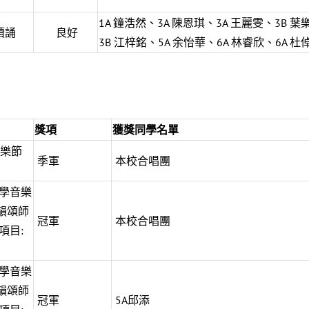
1A 鐘浩然、3A 陳恩琪、3A 王麗雯、3B 葉
讀誦
良好
3B 江梓銘、5A 余怡華、6A 林睿欣、6A 杜
獎項
獲獎同學名單
音樂節
季軍
本校合唱團
學音樂
韻頌師
冠軍
本校合唱團
項目:
學音樂
韻頌師
冠軍
5A邱添