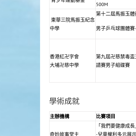
青少年運動基金
500M
第十二屆馬振玉體
東華三院馬振玉紀念
中學
男子乒乓球團體賽
香港紅卍字會
第九屆卍慈禁毒盃
大埔卍慈中學
請賽男子組碟賽
學術成就
主辦機構
比賽項目
「我們要健康成長
奇妙故事堂主
-兒童權利多元展