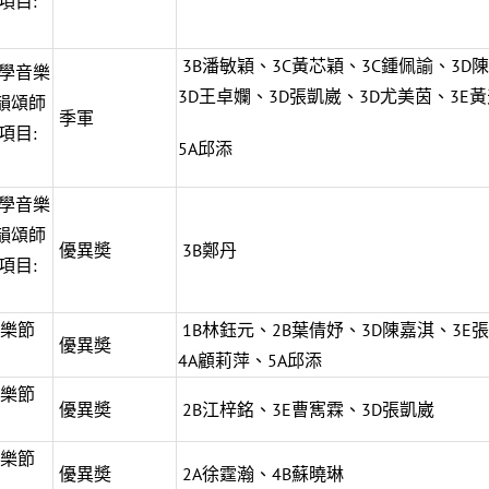
項目:
3B潘敏穎、3C黃芯穎、3C鍾佩諭、3D
學音樂
3D王卓孄、3D張凱崴、3D尤美茵、3E
韻頌師
季軍
項目:
5A邱添
學音樂
韻頌師
優異奬
3B鄭丹
項目:
音樂節
1B林鈺元、2B葉倩妤、3D陳嘉淇、3E
優異奬
4A顧莉萍、5A邱添
音樂節
優異奬
2B江梓銘、3E曹寯霖、3D張凱崴
音樂節
優異奬
2A徐霆瀚、4B蘇曉琳