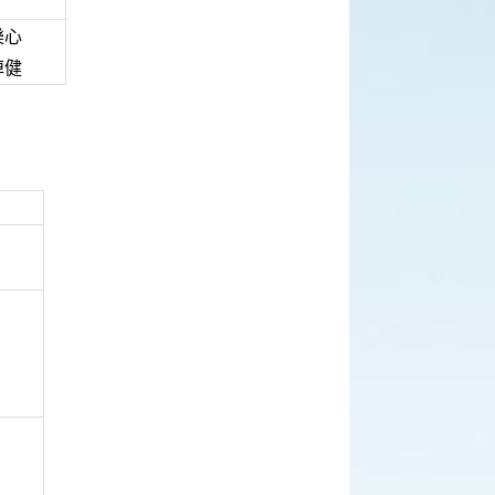
樂心
倬健