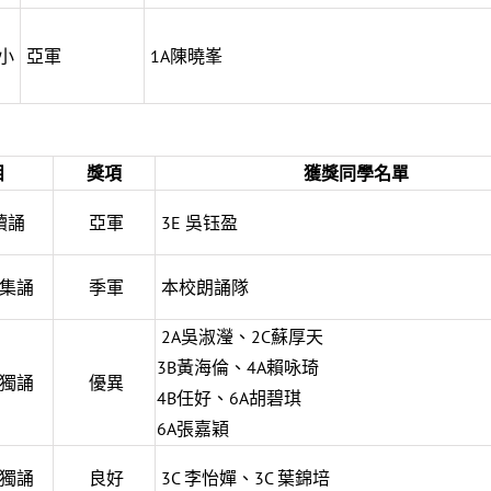
小
亞軍
1A陳曉峯
目
獎項
獲獎同學名單
讀誦
亞軍
3E 吳钰盈
集誦
季軍
本校朗誦隊
2A吳淑瀅、2C蘇厚天
3B黃海倫、4A賴咏琦
獨誦
優異
4B任好、6A胡碧琪
6A張嘉穎
獨誦
良好
3C 李怡嬋、3C 葉錦培