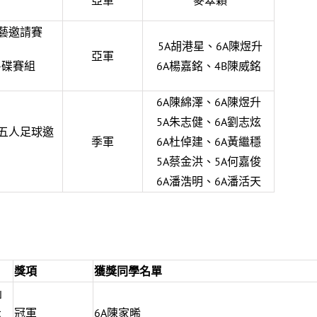
亞軍
麥翠穎
藝邀請賽
5A胡港星、6A陳煜升
亞軍
-碟賽組
6A楊嘉銘、4B陳威銘
6A陳綿澤、6A陳煜升
5A朱志健、6A劉志炫
五人足球邀
季軍
6A杜倬建、6A黃繼穩
5A蔡金洪、5A何嘉俊
6A潘浩明、6A潘活天
獎項
獲獎同學名單
」
示
冠軍
6A陳家晞