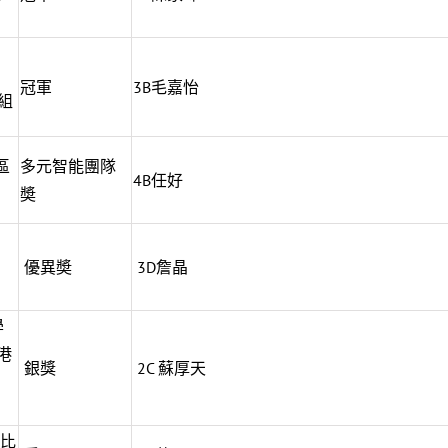
冠軍
3B毛嘉怡
組
區
多元智能團隊
4B任好
奬
優異奬
3D詹晶
學
港
銀獎
2C 蘇厚天
作比