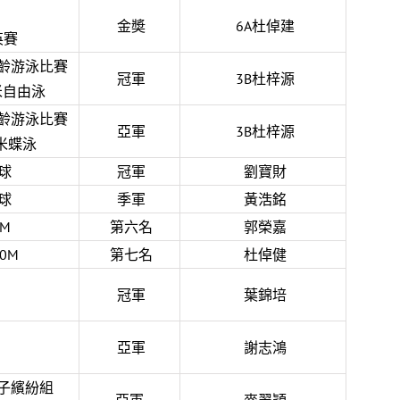
金奬
6A杜倬建
英賽
齡游泳比賽
冠軍
3B杜梓源
米自由泳
齡游泳比賽
亞軍
3B杜梓源
0米蝶泳
球
冠軍
劉寶財
球
季軍
黃浩銘
M
第六名
郭榮嘉
0M
第七名
杜倬健
冠軍
葉錦培
亞軍
謝志鴻
子繽紛組