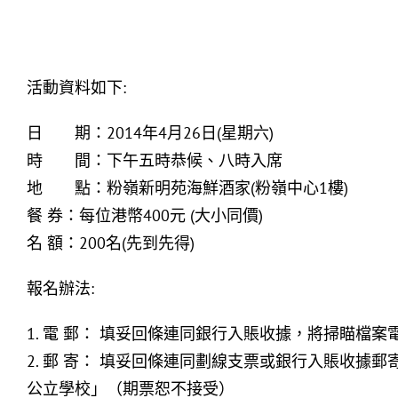
活動資料如下:
日 期：2014年4月26日(星期六)
時 間：下午五時恭候、八時入席
地 點：粉嶺新明苑海鮮酒家(粉嶺中心1樓)
餐 券：每位港幣400元 (大小同價)
名 額：200名(先到先得)
報名辦法:
1. 電 郵： 填妥回條連同銀行入賬收據，將掃瞄檔案電郵至li
2. 郵 寄： 填妥回條連同劃線支票或銀行入賬收
公立學校」（期票恕不接受）