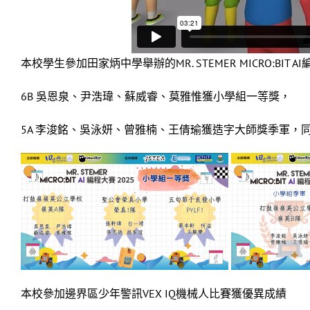
本校學生參加田家炳中學舉辦的MR. STEMER MICRO:BIT
6B 吳恩泉、尹浩瑋、蘇威睿、莫雅惟獲小學組一等獎，
5A 李浚銘、吳泳妍、曾雅楠、王倩瑜獲造字大師獎季軍，
本校參加邊界區少年警訊VEX IQ機械人比賽獲優異成績