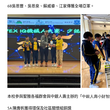
6B吳恩豐、吳恩泉、蘇威睿、江家傳獲全場亞軍。
本校參與聖雅各福群會與中銀人壽主辦的「
中銀人壽小財智
5A 陳膺帆獲得環保及社區關懷組銅獎