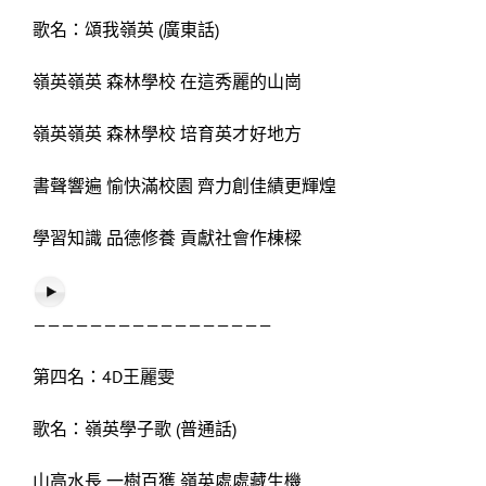
歌名：頌我嶺英 (廣東話)
嶺英嶺英 森林學校 在這秀麗的山崗
嶺英嶺英 森林學校 培育英才好地方
書聲響遍 愉快滿校園 齊力創佳績更輝煌
學習知識 品德修養 貢獻社會作棟樑
—————————————————
第四名：4D王麗雯
歌名：嶺英學子歌 (普通話)
山高水長 一樹百獲 嶺英處處藏生機