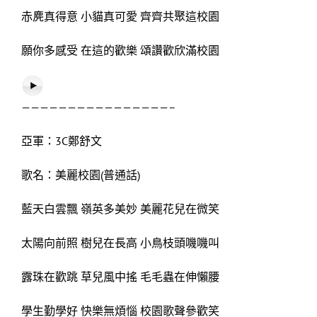
赤麂真得意 小貓真可愛 齊齊共聚這校園
願你多感受 在這的歡樂 頌讚歡欣滿校園
————————————————–
亞軍：3C鄭舒文
歌名：美麗校園(普通話)
藍天白雲飄 嶺英多美妙 美麗花兒在微笑
太陽向前照 樹兒在長高 小鳥枝頭嘰嘰叫
露珠在歡跳 草兒風中搖 毛毛蟲在伸懶腰
學生勤學好 快樂無煩惱 校園歌聲參歡笑