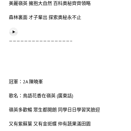
美麗嶺英 擁抱大自然 百科奧秘齊齊領略
森林裏面 才子輩出 探索奧秘永不止
————————————————–
冠軍：2A 陳曉峯
歌名：鳥語花香在嶺英 (廣東話)
嶺英多歡暢 眾生都開朗 同學日日學習笑臉迎
又有紫蘇葉 又有金斑蝶 仲有蔬果滿田園