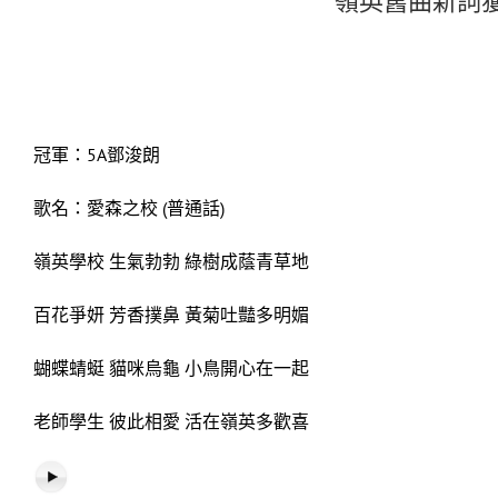
嶺英舊曲新詞獲
冠軍：5A鄧浚朗
歌名：愛森之校 (普通話)
嶺英學校 生氣勃勃 綠樹成蔭青草地
百花爭妍 芳香撲鼻 黃菊吐豔多明媚
蝴蝶蜻蜓 貓咪烏龜 小鳥開心在一起
老師學生 彼此相愛 活在嶺英多歡喜