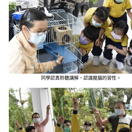
同學認真聆聽講解，認識龍貓的習性。