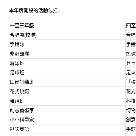
本年度開設的活動包括:
一至三年級
四至
合唱團(校隊)
合唱
手鐘隊
手鐘
非洲鼓隊
籃球
游泳班
乒乓
足球班
足球
田徑訓練班
「校
花式跳繩
花式
舞蹈班
科技
創意藝術家
博物
小小科學家
創意
趣味英語
手球